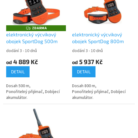
i
r
s
o
p
d
r
u
o
k
ZDARMA
Z
D
d
t
elektronický výcvikový
elektronický výcvikový
A
u
ů
obojek SportDog 500m
obojek SportDog 800m
R
M
k
A
dodání 3 - 10 dnů
dodání 3 - 10 dnů
t
4 889 Kč
5 937 Kč
ů
od
od
DETAIL
DETAIL
Dosah 500 m,
Dosah 800 m,
Ponořitelný přijímač, Dobíjecí
Ponořitelný přijímač, Dobíjecí
akumulátor.
akumulátor.