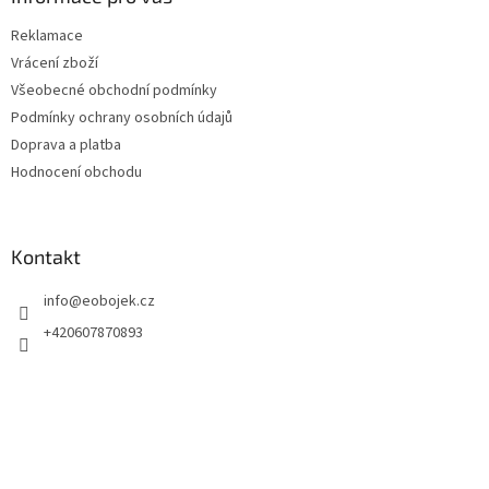
c
t
í
Reklamace
í
p
Vrácení zboží
r
v
Všeobecné obchodní podmínky
k
Podmínky ochrany osobních údajů
y
Doprava a platba
v
ý
Hodnocení obchodu
p
i
s
u
Kontakt
info
@
eobojek.cz
+420607870893