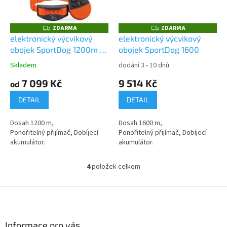
ZDARMA
ZDARMA
Z
Z
D
D
elektronický výcvikový
elektronický výcvikový
A
A
obojek SportDog 1200m -
obojek SportDog 1600
R
R
M
M
model 1275
A
A
Skladem
dodání 3 - 10 dnů
7 099 Kč
9 514 Kč
od
DETAIL
DETAIL
Dosah 1200 m,
Dosah 1600 m,
Ponořitelný přijímač, Dobíjecí
Ponořitelný přijímač, Dobíjecí
akumulátor.
akumulátor.
4
položek celkem
O
v
l
Z
á
á
d
p
a
a
Informace pro vás