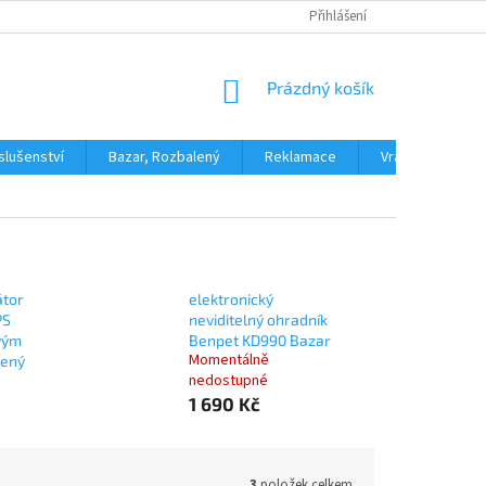
PODMÍNKY OCHRANY OSOBNÍCH ÚDAJŮ
Přihlášení
DOPRAVA A PLATBA
H
NÁKUPNÍ
Prázdný košík
KOŠÍK
slušenství
Bazar, Rozbalený
Reklamace
Vrácení zboží
átor
elektronický
PS
neviditelný ohradník
vým
Benpet KD990 Bazar
Momentálně
lený
nedostupné
1 690 Kč
3
položek celkem