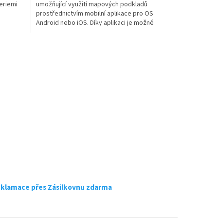
teriemi
umožňující využití mapových podkladů
prostřednictvím mobilní aplikace pro OS
Android nebo iOS. Díky aplikaci je možné
zobrazit v mapě...
eklamace přes Zásilkovnu zdarma