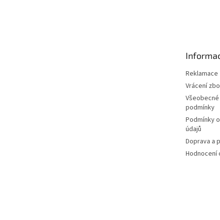
Z
á
p
a
t
Informac
í
Reklamace
Vrácení zbo
Všeobecné
podmínky
Podmínky o
údajů
Doprava a p
Hodnocení