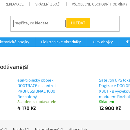
REKLAMACE
VRÁCENÍ ZBOŽÍ
VŠEOBECNÉ OBCHODNÍ PODMÍNKY
HLEDAT
ektronické obojky
Elektronické ohradníky
GPS obojky
Pří
odávanější
elektronický obojek
Satelitní GPS lok
DOGTRACE d-control
Dogtrace DOG G
PROFESSIONAL 1000
X30T - s výcviko
Rozbalený
modulem Rozba
Skladem u dodavatele
Skladem
4 170 Kč
12 900 Kč
nější
Nejdražší
Nejprodávanější
Abecedně