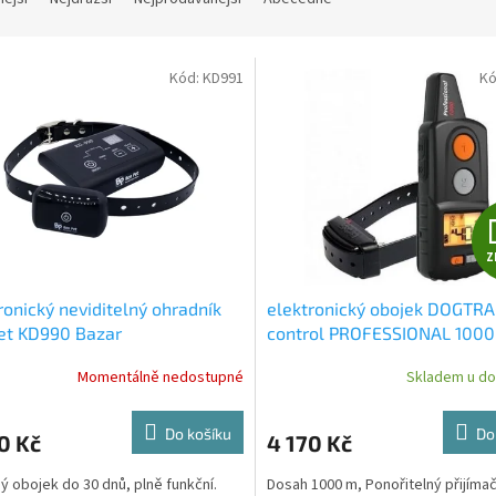
Kód:
KD991
Kó
Z
ronický neviditelný ohradník
elektronický obojek DOGTRA
et KD990 Bazar
control PROFESSIONAL 1000
Rozbalený
Momentálně nedostupné
Skladem u do
Do košíku
Do
0 Kč
4 170 Kč
ý obojek do 30 dnů, plně funkční.
Dosah 1000 m, Ponořitelný přijímač