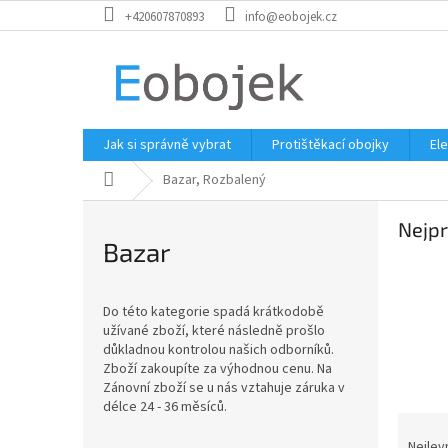
Přejít
+420607870893
info@eobojek.cz
na
obsah
Jak si správně vybrat
Protištěkací obojky
El
Domů
Bazar, Rozbalený
Nejpr
Bazar
Do této kategorie spadá krátkodobě
užívané zboží, které následně prošlo
důkladnou kontrolou našich odborníků.
Zboží zakoupíte za výhodnou cenu. Na
Zánovní zboží se u nás vztahuje záruka v
délce 24 - 36 měsíců.
Ř
a
Nejlev