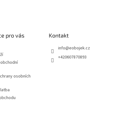
e pro vás
Kontakt
info
@
eobojek.cz
ží
+420607870893
 obchodní
chrany osobních
latba
 obchodu