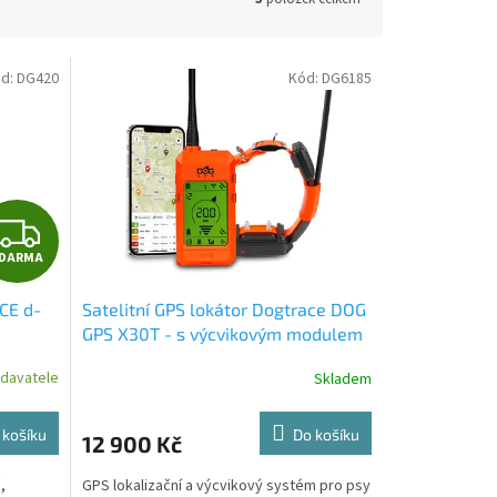
d:
DG420
Kód:
DG6185
Z
DARMA
D
CE d-
Satelitní GPS lokátor Dogtrace DOG
A
GPS X30T - s výcvikovým modulem
Rozbalený
R
davatele
Skladem
M
 košíku
Do košíku
12 900 Kč
A
,
GPS lokalizační a výcvikový systém pro psy