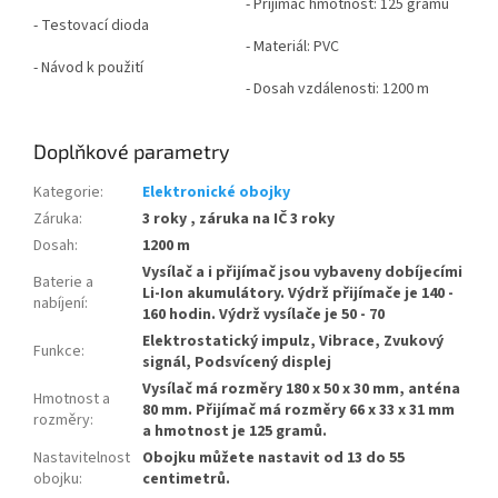
- Přijímač hmotnost: 125 gramů
- Testovací dioda
- Materiál: PVC
- Návod k použití
- Dosah vzdálenosti: 1200 m
Doplňkové parametry
Kategorie
:
Elektronické obojky
Záruka
:
3 roky , záruka na IČ 3 roky
Dosah
:
1200 m
Vysílač a i přijímač jsou vybaveny dobíjecími
Baterie a
Li-Ion akumulátory. Výdrž přijímače je 140 -
nabíjení
:
160 hodin. Výdrž vysílače je 50 - 70
Elektrostatický impulz, Vibrace, Zvukový
Funkce
:
signál, Podsvícený displej
Vysílač má rozměry 180 x 50 x 30 mm, anténa
Hmotnost a
80 mm. Přijímač má rozměry 66 x 33 x 31 mm
rozměry
:
a hmotnost je 125 gramů.
Nastavitelnost
Obojku můžete nastavit od 13 do 55
obojku
:
centimetrů.