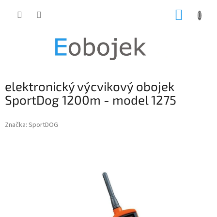
Přejít
NÁKUP
na
obsah
KOŠÍK
elektronický výcvikový obojek
SportDog 1200m - model 1275
Značka:
SportDOG