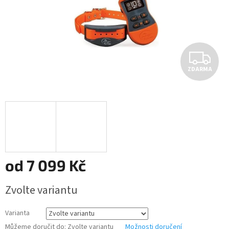
Z
ZDARMA
D
A
R
M
A
od
7 099 Kč
Měrná
Zvolte variantu
cena:
Varianta
Můžeme doručit do:
Zvolte variantu
Možnosti doručení