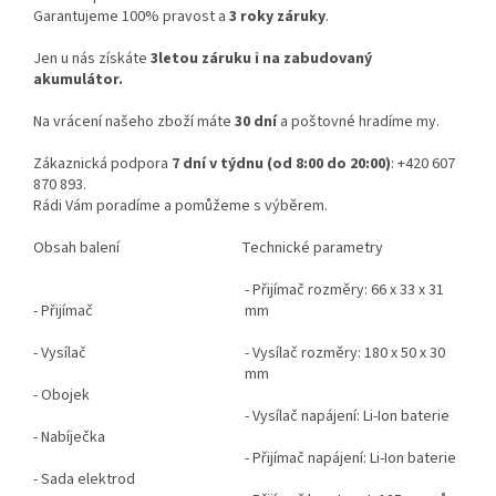
Garantujeme 100% pravost a
3 roky záruky
.
Jen u nás získáte
3letou záruku i na zabudovaný
akumulátor.
Na vrácení našeho zboží máte
30 dní
a poštovné hradíme my.
Zákaznická podpora
7 dní v týdnu (od 8:00 do 20:00)
: +420 607
870 893.
Rádi Vám poradíme a pomůžeme s výběrem.
Obsah balení
Technické parametry
- Přijímač rozměry: 66 x 33 x 31
- Přijímač
mm
- Vysílač
- Vysílač rozměry: 180 x 50 x 30
mm
- Obojek
- Vysílač napájení: Li-Ion baterie
- Nabíječka
- Přijímač napájení: Li-Ion baterie
- Sada elektrod