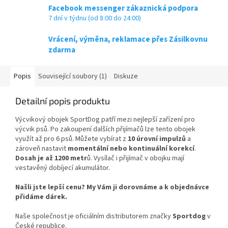
Facebook messenger zákaznická podpora
7 dní v týdnu (od 8:00 do 24:00)
Vrácení, výměna, reklamace přes Zásilkovnu
zdarma
Popis
Související soubory (1)
Diskuze
Detailní popis produktu
Výcvikový obojek SportDog patří mezi nejlepší zařízení pro
výcvik psů. Po zakoupení dalších přijímačů lze tento obojek
využít až pro 6 psů. Můžete vybírat z
10 úrovní impulzů
a
zároveň nastavit
momentální nebo kontinuální korekcí
.
Dosah je až 1200 metr
ů. Vysílač i přijímač v obojku mají
vestavěný dobíjecí akumulátor.
Našli jste lepší cenu? My Vám ji dorovnáme a k objednávce
přidáme dárek.
Naše společnost je oficiálním distributorem značky
Sportdog
v
České republice.