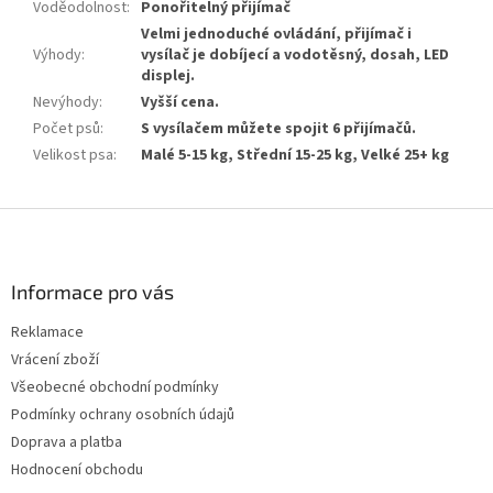
Voděodolnost
:
Ponořitelný přijímač
Velmi jednoduché ovládání, přijímač i
Výhody
:
vysílač je dobíjecí a vodotěsný, dosah, LED
displej.
Nevýhody
:
Vyšší cena.
Počet psů
:
S vysílačem můžete spojit 6 přijímačů.
Velikost psa
:
Malé 5-15 kg, Střední 15-25 kg, Velké 25+ kg
Z
á
p
a
Informace pro vás
t
Reklamace
í
Vrácení zboží
Všeobecné obchodní podmínky
Podmínky ochrany osobních údajů
Doprava a platba
Hodnocení obchodu