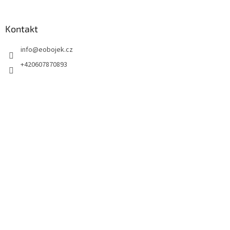
Kontakt
info
@
eobojek.cz
+420607870893