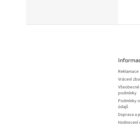
Z
á
p
a
t
Informac
í
Reklamace
Vrácení zbo
Všeobecné
podmínky
Podmínky o
údajů
Doprava a p
Hodnocení