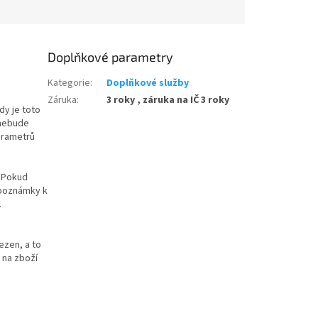
Doplňkové parametry
Kategorie
:
Doplňkové služby
Záruka
:
3 roky , záruka na IČ 3 roky
dy je toto
 nebude
arametrů
. Pokud
 poznámky k
.
ezen, a to
 na zboží