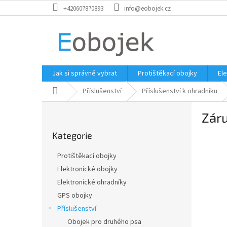
Přejít
+420607870893
info@eobojek.cz
na
obsah
Jak si správně vybrat
Protištěkací obojky
El
Domů
Příslušenství
Příslušenství k ohradníku
P
Zár
o
Přeskočit
s
Kategorie
kategorie
t
r
Protištěkací obojky
a
Elektronické obojky
n
Elektronické ohradníky
n
í
GPS obojky
p
Příslušenství
a
Obojek pro druhého psa