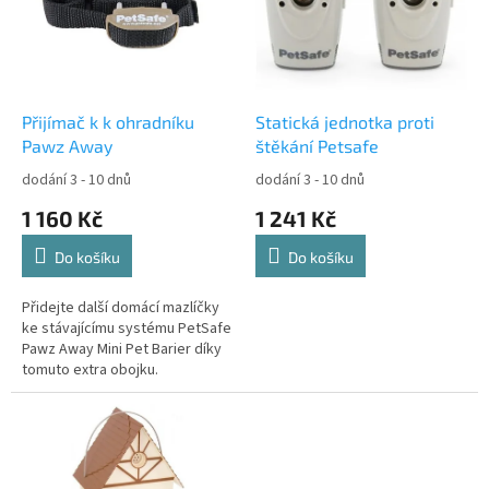
i
r
s
o
p
d
r
u
o
k
d
t
Přijímač k k ohradníku
Statická jednotka proti
u
ů
Pawz Away
štěkání Petsafe
k
dodání 3 - 10 dnů
dodání 3 - 10 dnů
t
1 160 Kč
1 241 Kč
ů
Do košíku
Do košíku
Přidejte další domácí mazlíčky
ke stávajícímu systému PetSafe
Pawz Away Mini Pet Barier díky
tomuto extra obojku.