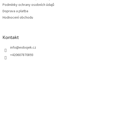
k
Podmínky ochrany osobních údajů
y
Doprava a platba
v
ý
Hodnocení obchodu
p
i
s
u
Kontakt
info
@
eobojek.cz
+420607870893