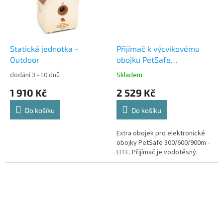
Statická jednotka -
Přijímač k výcvikovému
Outdoor
obojku PetSafe
300/600/900m LITE
dodání 3 - 10 dnů
Skladem
1 910 Kč
2 529 Kč
Do košíku
Do košíku
Extra obojek pro elektronické
obojky PetSafe 300/600/900m -
LITE. Přijímač je vodotěsný.