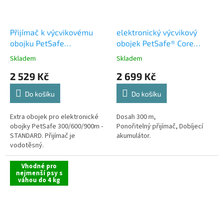
Přijímač k výcvikovému
elektronický výcvikový
obojku PetSafe
obojek PetSafe® Core
300/600/900m
300m
Skladem
Skladem
STANDARD
2 529 Kč
2 699 Kč
Do košíku
Do košíku
Extra obojek pro elektronické
Dosah 300 m,
obojky PetSafe 300/600/900m -
Ponořitelný přijímač, Dobíjecí
STANDARD. Přijímač je
akumulátor.
vodotěsný.
Vhodné pro
nejmenší psy s
váhou do 4 kg