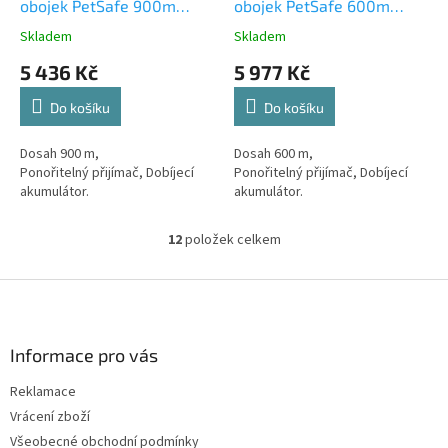
obojek PetSafe 900m
obojek PetSafe 600m
Standard
Standard
Skladem
Skladem
5 436 Kč
5 977 Kč
Do košíku
Do košíku
Dosah 900 m,
Dosah 600 m,
Ponořitelný přijímač, Dobíjecí
Ponořitelný přijímač, Dobíjecí
akumulátor.
akumulátor.
12
položek celkem
O
v
l
Z
á
á
d
p
a
a
Informace pro vás
c
t
í
Reklamace
í
p
Vrácení zboží
r
v
Všeobecné obchodní podmínky