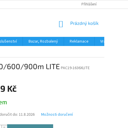
PODMÍNKY OCHRANY OSOBNÍCH ÚDAJŮ
Přihlášení
DOPRAVA A PLATBA
H
NÁKUPNÍ
Prázdný košík
KOŠÍK
slušenství
Bazar, Rozbalený
Reklamace
Vrácení zboží
300/600/900m LITE
PAC19-1636XLITE
29 Kč
dem
oručit do:
11.8.2026
Možnosti doručení