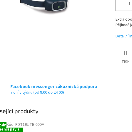
Extra obo
Přijímač 
Detailní 
TISK
Facebook messenger zákaznická podpora
7 dní v týdnu (od 8:00 do 24:00)
sející produkty
Kód:
PDT19LITE-600M
odné pro
enší psy s