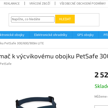
REKLAMACE
VRÁCENÍ ZBOŽÍ
VŠEOBECNÉ OBCHODNÍ PODMÍNKY
HLEDAT
ektronické obojky
Elektronické ohradníky
GPS obojky
Pří
jku PetSafe 300/600/900m LITE
jímač k výcvikovému obojku PetSafe 
PetSafe
2 5
Měrná
Skla
cena:
Můžeme d