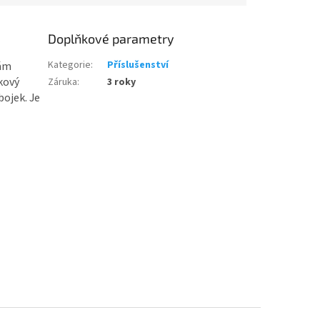
Doplňkové parametry
Kategorie
:
Příslušenství
Vám
kový
Záruka
:
3 roky
bojek. Je