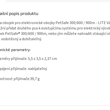
ailní popis produktu
a obojek pro elektronické obojky PetSafe 300/600 / 900m - LITE 
ní přidat druhého psa k existujícímu systému pro elektrický výcvi
ek PetSafe® 300/600 / 900m, nebo jím můžete nahradit stávající o
 vodotěsný a dobítaleľný.
hnické parametry:
změry přijímače:
5,5 x 3,5 x 2,37
cm
pájení přijímače: nabíjateľný
otnost přijímače:39,7 g