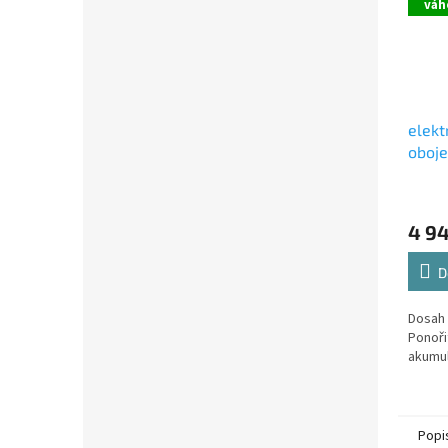
váh
elekt
oboje
4 9
D
Dosah 
Ponoři
akumul
Popi