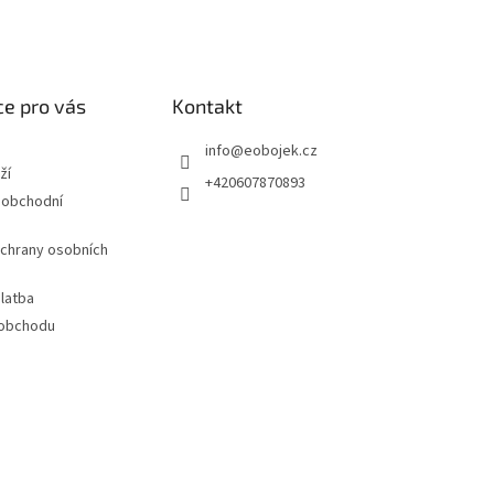
e pro vás
Kontakt
info
@
eobojek.cz
ží
+420607870893
 obchodní
chrany osobních
latba
 obchodu