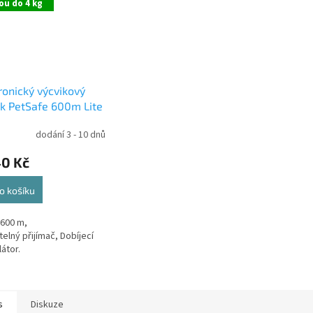
ou do 4 kg
ronický výcvikový
k PetSafe 600m Lite
dodání 3 - 10 dnů
40 Kč
o košíku
600 m,
telný přijímač, Dobíjecí
átor.
s
Diskuze