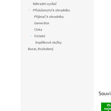
n
Náhradní vysílač
e
Příslušenství k ohradníku
l
Přijímač k ohradníku
Generátor
Cívka
Ostatní
Doplňkové služby
Bazar, Rozbalený
Souvi
Vh
nejm