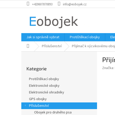
Přejít
+420607870893
info@eobojek.cz
na
obsah
Jak si správně vybrat
Protištěkací obojky
El
Domů
Příslušenství
Přijímač k výcvikovému obo
P
Při
o
Přeskočit
s
Značka:
Kategorie
kategorie
t
r
Protištěkací obojky
a
Elektronické obojky
n
Elektronické ohradníky
n
í
GPS obojky
p
Příslušenství
a
Obojek pro druhého psa