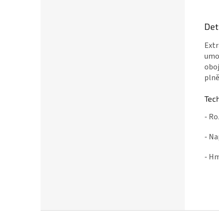
Det
Extr
umož
oboj
plně
Tec
- Ro
- Na
- Hm
Z