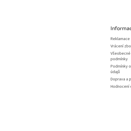
á
p
a
t
Informac
í
Reklamace
Vrácení zbo
Všeobecné
podmínky
Podmínky o
údajů
Doprava a p
Hodnocení