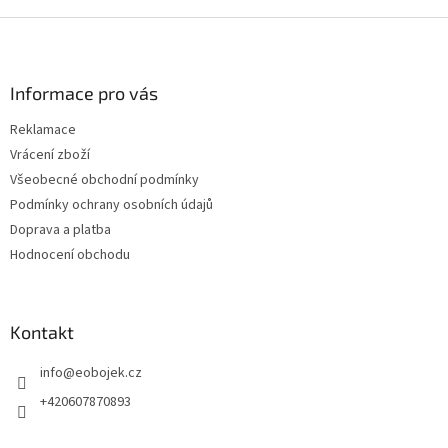
Z
á
p
a
Informace pro vás
t
Reklamace
í
Vrácení zboží
Všeobecné obchodní podmínky
Podmínky ochrany osobních údajů
Doprava a platba
Hodnocení obchodu
Kontakt
info
@
eobojek.cz
+420607870893