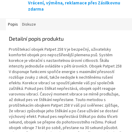
Vrácení, výměna, reklamace přes Zásilkovnu
zdarma
Popis
Diskuze
Detailní popis produktu
Protištekací obojek Patpet 258 V je bezpečný, uživatelsky
komfortní obojek pro nejrozšířenější plemena psů. Systém
korekce je vibrační s nastavitelnou úrovní citlivosti. Škálu
intenzity jednoduše ovládáte v pěti úrovních. Obojek Patpet 258
V disponuje funkcemi spořiče energie s maximální přesností
rozlišuje zvuky z okolí, takže nedojde k nechtěnému rušení
efektu. Korekce vibrací se spouští jakmile váš psí společník
zaštěká. Pokud pes štěkat nepřestává, obojek opět reaguje
varovnou vibrací. Časový moment vibrace se mírně prodlužuje,
až dokud pes ve štěkání nepřestane. Touto metodou s
protištekacím obojkem Patpet 258 V váš psí svěřenec zjišťuje,
že vibraci způsobuje jeho štěkání a po čase užívání se dostaví
výchovný efekt. Pokud pes nepřestává štěkat po dobu třiceti
sekund, obojek se přepne do pohotovostního režimu. Pokud
obojek vibruje 7 krát po sobě, přestane na 30 sekund působit.