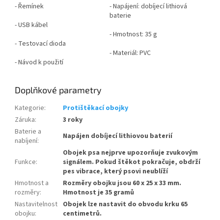
- Řemínek
- Napájení: dobíjecí lithiová
baterie
- USB kábel
- Hmotnost: 35 g
- Testovací dioda
- Materiál: PVC
- Návod k použití
Doplňkové parametry
Kategorie
:
Protištěkací obojky
Záruka
:
3 roky
Baterie a
Napájen dobíjecí lithiovou baterií
nabíjení
:
Obojek psa nejprve upozorňuje zvukovým
Funkce
:
signálem. Pokud štěkot pokračuje, obdrží
pes vibrace, který psovi neublíží
Hmotnost a
Rozměry obojku jsou 60 x 25 x 33 mm.
rozměry
:
Hmotnost je 35 gramů
Nastavitelnost
Obojek lze nastavit do obvodu krku 65
obojku
:
centimetrů.