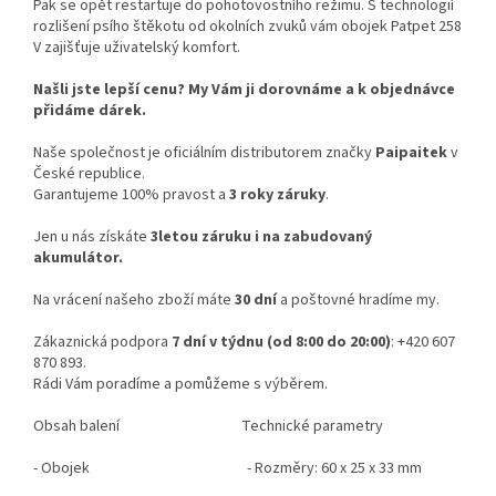
Pak se opět restartuje do pohotovostního režimu. S technologií
rozlišení psího štěkotu od okolních zvuků vám obojek Patpet 258
V zajišťuje uživatelský komfort.
Našli jste lepší cenu? My Vám ji dorovnáme a k objednávce
přidáme dárek.
Naše společnost je oficiálním distributorem značky
Paipaitek
v
České republice.
Garantujeme 100% pravost a
3 roky záruky
.
Jen u nás získáte
3letou záruku i na zabudovaný
akumulátor.
Na vrácení našeho zboží máte
30 dní
a poštovné hradíme my.
Zákaznická podpora
7 dní v týdnu (od 8:00 do 20:00)
: +420 607
870 893.
Rádi Vám poradíme a pomůžeme s výběrem.
Obsah balení
Technické parametry
- Obojek
- Rozměry: 60 x 25 x 33 mm