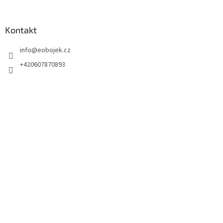
Kontakt
info
@
eobojek.cz
+420607870893