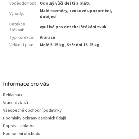
Voděodolnost
:
Odolný vůči dešti a blátu
Malé rozměry, zvukové upozornění,
Výhody
:
dobíjecí
Detekce
využívá pro detekci štěkání zvuk
štěkání
:
Typ korekce
:
Vibrace
Velikost psa
:
Malé 5-15 kg, Střední 15-25 kg
Z
á
p
a
Informace pro vás
t
Reklamace
í
Vrácení zboží
Všeobecné obchodní podmínky
Podmínky ochrany osobních údajů
Doprava a platba
Hodnocení obchodu