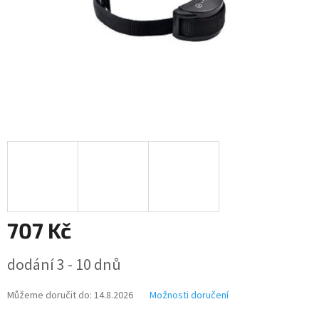
707 Kč
Měrná
dodání 3 - 10 dnů
cena:
Můžeme doručit do:
14.8.2026
Možnosti doručení