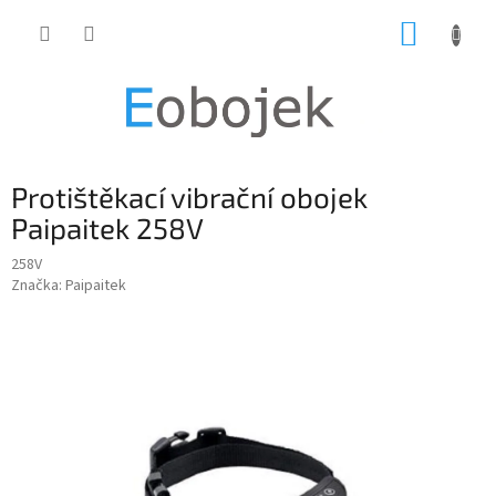
Přejít
NÁKUP
na
obsah
KOŠÍK
Protištěkací vibrační obojek
Paipaitek 258V
258V
Značka:
Paipaitek