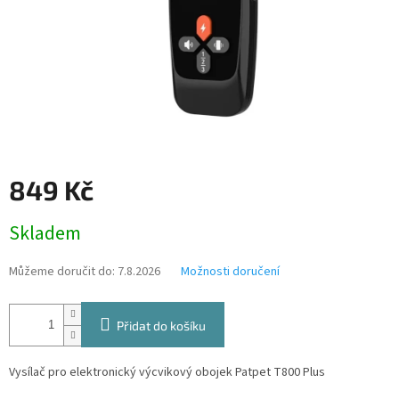
849 Kč
Měrná
Skladem
cena:
Můžeme doručit do:
7.8.2026
Možnosti doručení
Přidat do košíku
Vysílač pro elektronický výcvikový obojek Patpet T800 Plus