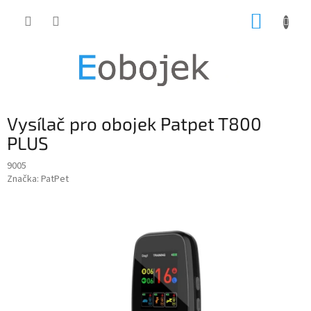
Přejít
NÁKUP
na
obsah
KOŠÍK
Vysílač pro obojek Patpet T800
PLUS
9005
Značka:
PatPet