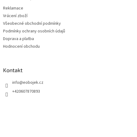
t
Reklamace
í
Vrácení zboží
Všeobecné obchodní podmínky
Podmínky ochrany osobních údajů
Doprava a platba
Hodnocení obchodu
Kontakt
info
@
eobojek.cz
+420607870893