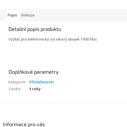
Popis
Diskuze
Detailní popis produktu
Vysílač pro elektronický výcvikový obojek T800 Plus
Doplňkové parametry
Kategorie
:
Příslušenství
Záruka
:
3 roky
Z
á
p
a
Informace pro vás