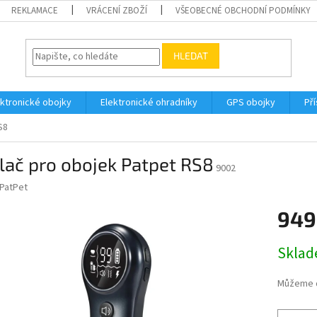
REKLAMACE
VRÁCENÍ ZBOŽÍ
VŠEOBECNÉ OBCHODNÍ PODMÍNKY
HLEDAT
ektronické obojky
Elektronické ohradníky
GPS obojky
Pří
S8
lač pro obojek Patpet RS8
9002
PatPet
949
Měrná
Skla
cena:
Můžeme d