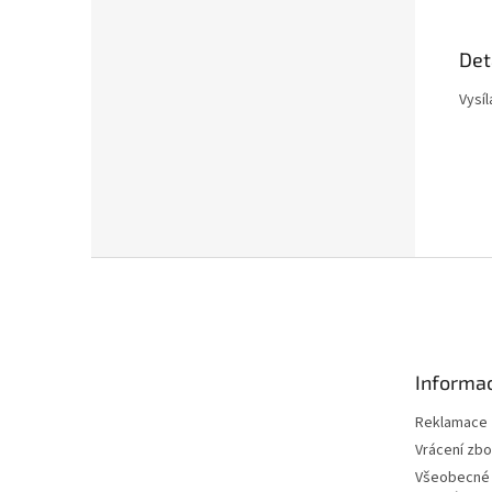
Det
Vysí
Z
á
p
a
t
Informac
í
Reklamace
Vrácení zbo
Všeobecné