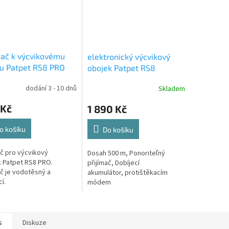
mač k výcvikovému
elektronický výcvikový
u Patpet RS8 PRO
obojek Patpet RS8
protištěkacím módem
dodání 3 - 10 dnů
Skladem
 Kč
1 890 Kč
o košíku
Do košíku
ač pro výcvikový
Dosah 500 m, Ponoriteľný
 Patpet RS8 PRO.
přijímač, Dobíjecí
ač je vodotěsný a
akumulátor, protištěkacím
í.
módem
s
Diskuze