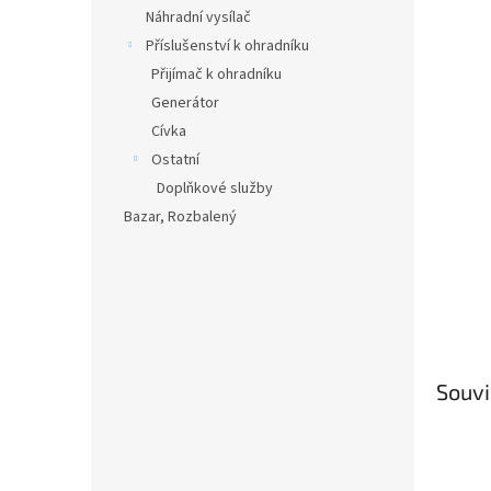
n
Náhradní vysílač
e
Příslušenství k ohradníku
l
Přijímač k ohradníku
Generátor
Cívka
Ostatní
Doplňkové služby
Bazar, Rozbalený
Souvi