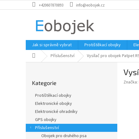
Přejít
+420607870893
info@eobojek.cz
na
obsah
Jak si správně vybrat
Protištěkací obojky
El
Domů
Příslušenství
Vysílač pro obojek Patpet R
P
Vysí
o
Přeskočit
s
Značka:
Kategorie
kategorie
t
r
Protištěkací obojky
a
Elektronické obojky
n
Elektronické ohradníky
n
í
GPS obojky
p
Příslušenství
a
Obojek pro druhého psa