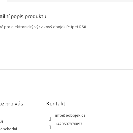
ailní popis produktu
lač pro elektronický výcvikový obojek Patpet RS8
e pro vás
Kontakt
info
@
eobojek.cz
ží
+420607870893
 obchodní