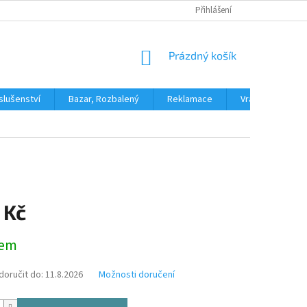
PODMÍNKY OCHRANY OSOBNÍCH ÚDAJŮ
Přihlášení
DOPRAVA A PLATBA
H
NÁKUPNÍ
Prázdný košík
KOŠÍK
slušenství
Bazar, Rozbalený
Reklamace
Vrácení zboží
 Kč
dem
oručit do:
11.8.2026
Možnosti doručení