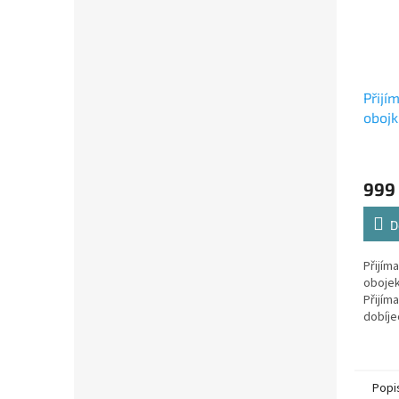
Přijí
obojk
999
D
Přijím
obojek
Přijím
dobíjec
Popi