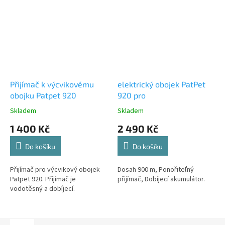
Přijímač k výcvikovému
elektrický obojek PatPet
obojku Patpet 920
920 pro
Skladem
Skladem
1 400 Kč
2 490 Kč
Do košíku
Do košíku
Přijímač pro výcvikový obojek
Dosah 900 m, Ponořiteľný
Patpet 920. Přijímač je
přijímač, Dobíjecí akumulátor.
vodotěsný a dobíjecí.