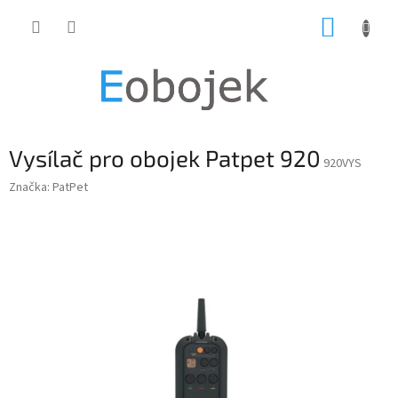
Přejít
NÁKUP
na
obsah
KOŠÍK
Vysílač pro obojek Patpet 920
920VYS
Značka:
PatPet