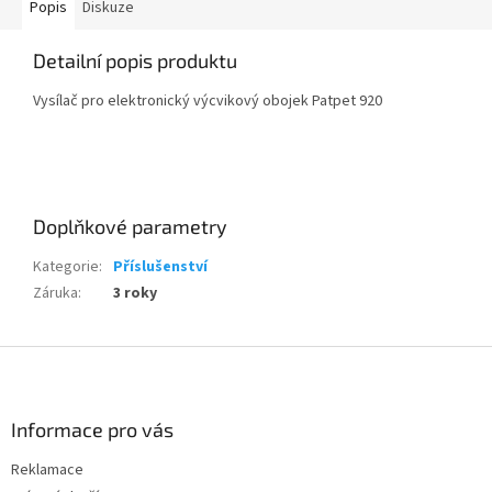
Popis
Diskuze
Detailní popis produktu
Vysílač pro elektronický výcvikový obojek Patpet 920
Doplňkové parametry
Kategorie
:
Příslušenství
Záruka
:
3 roky
Z
á
p
a
Informace pro vás
t
Reklamace
í