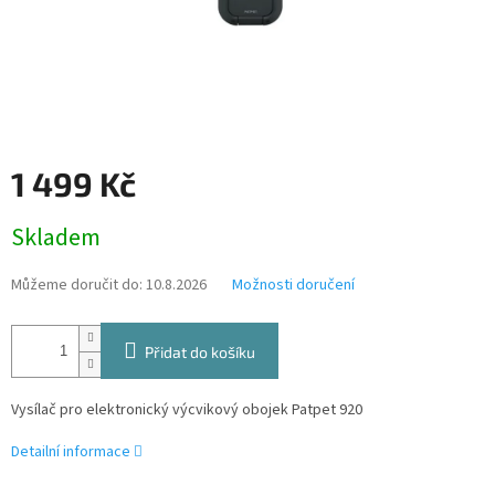
1 499 Kč
Měrná
Skladem
cena:
Můžeme doručit do:
10.8.2026
Možnosti doručení
Přidat do košíku
Vysílač pro elektronický výcvikový obojek Patpet 920
Detailní informace