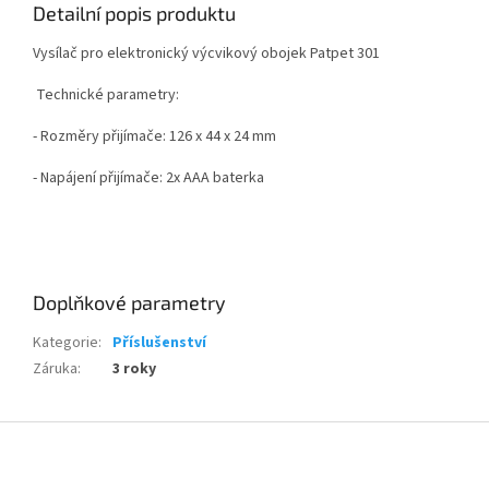
Detailní popis produktu
Vysílač pro elektronický výcvikový obojek Patpet 301
Technické parametry:
- Rozměry přijímače:
126 x 44 x 24
mm
- Napájení přijímače: 2x AAA baterka
Doplňkové parametry
Kategorie
:
Příslušenství
Záruka
:
3 roky
Z
á
p