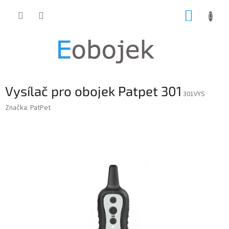
Přejít
NÁKUP
na
obsah
KOŠÍK
Vysílač pro obojek Patpet 301
301VYS
Značka:
PatPet