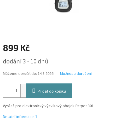
899 Kč
Měrná
dodání 3 - 10 dnů
cena:
Můžeme doručit do:
14.8.2026
Možnosti doručení
Přidat do košíku
Vysílač pro elektronický výcvikový obojek Patpet 301
Detailní informace