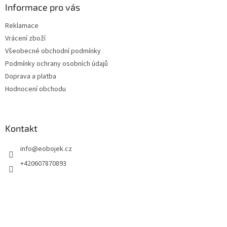
a
Informace pro vás
t
Reklamace
í
Vrácení zboží
Všeobecné obchodní podmínky
Podmínky ochrany osobních údajů
Doprava a platba
Hodnocení obchodu
Kontakt
info
@
eobojek.cz
+420607870893