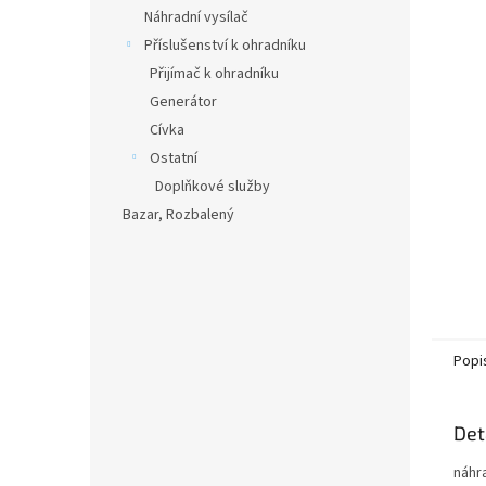
n
Náhradní vysílač
e
Příslušenství k ohradníku
l
Přijímač k ohradníku
Generátor
Cívka
Ostatní
Doplňkové služby
Bazar, Rozbalený
Popi
Det
náhr