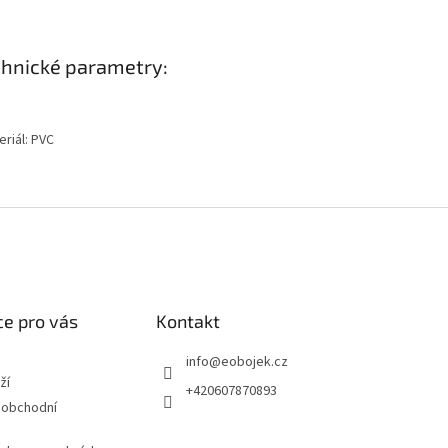
hnické parametry:
eriál: PVC
e pro vás
Kontakt
info
@
eobojek.cz
ží
+420607870893
 obchodní