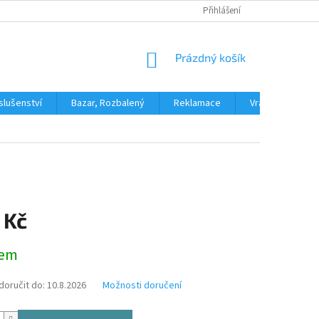
PODMÍNKY OCHRANY OSOBNÍCH ÚDAJŮ
Přihlášení
DOPRAVA A PLATBA
H
NÁKUPNÍ
Prázdný košík
KOŠÍK
slušenství
Bazar, Rozbalený
Reklamace
Vrácení zboží
 Kč
dem
oručit do:
10.8.2026
Možnosti doručení