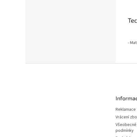
Tec
- Mat
Z
á
p
a
t
Informac
í
Reklamace
Vrácení zbo
Všeobecné
podmínky