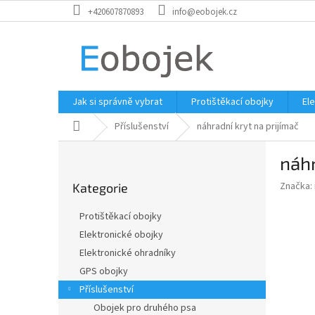
Přejít
+420607870893
info@eobojek.cz
na
obsah
Jak si správně vybrat
Protištěkací obojky
El
Domů
Příslušenství
náhradní kryt na prijímač
P
náhr
o
Přeskočit
s
Značka:
Kategorie
kategorie
t
r
Protištěkací obojky
a
Elektronické obojky
n
Elektronické ohradníky
n
í
GPS obojky
p
Příslušenství
a
Obojek pro druhého psa