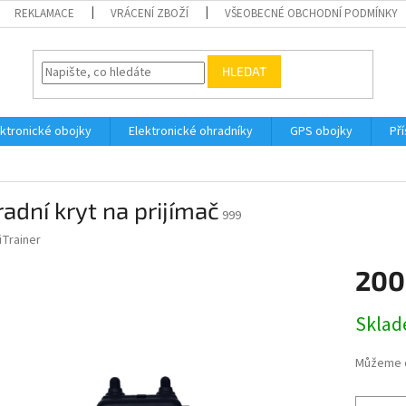
REKLAMACE
VRÁCENÍ ZBOŽÍ
VŠEOBECNÉ OBCHODNÍ PODMÍNKY
HLEDAT
ektronické obojky
Elektronické ohradníky
GPS obojky
Pří
adní kryt na prijímač
999
iTrainer
200
Měrná
Skla
cena:
Můžeme d