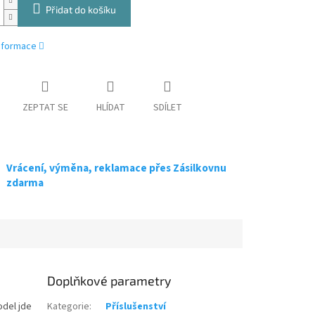
Přidat do košíku
informace
ZEPTAT SE
HLÍDAT
SDÍLET
Vrácení, výměna, reklamace přes Zásilkovnu
zdarma
Doplňkové parametry
odel jde
Kategorie
:
Příslušenství