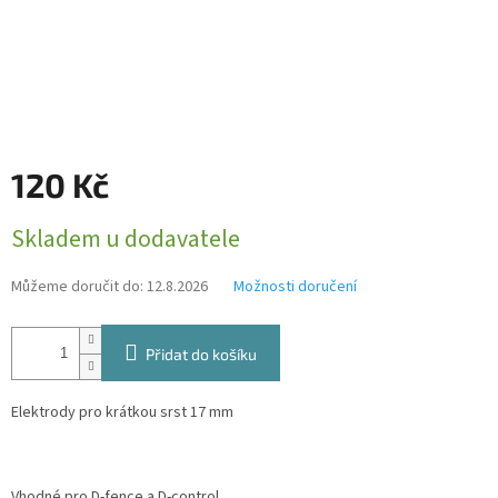
120 Kč
Měrná
Skladem u dodavatele
cena:
Můžeme doručit do:
12.8.2026
Možnosti doručení
Přidat do košíku
Elektrody pro krátkou srst 17 mm
Vhodné pro D-fence a D-control