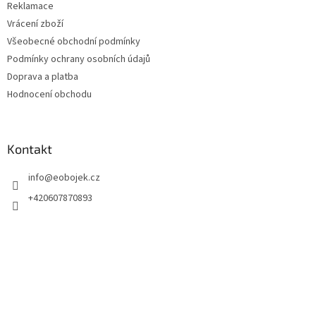
Reklamace
í
Vrácení zboží
Všeobecné obchodní podmínky
Podmínky ochrany osobních údajů
Doprava a platba
Hodnocení obchodu
Kontakt
info
@
eobojek.cz
+420607870893