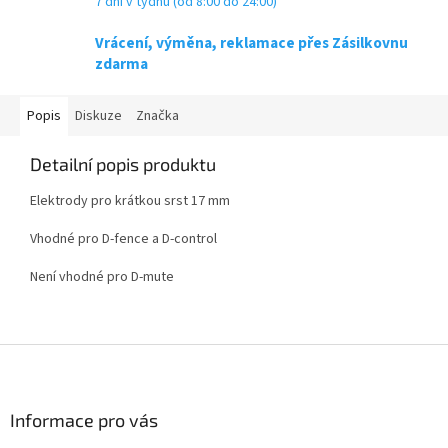
7 dní v týdnu (od 8:00 do 24:00)
Vrácení, výměna, reklamace přes Zásilkovnu
zdarma
Popis
Diskuze
Značka
Detailní popis produktu
Elektrody pro krátkou srst 17 mm
Vhodné pro D-fence a D-control
Není vhodné pro D-mute
Z
á
p
a
Informace pro vás
t