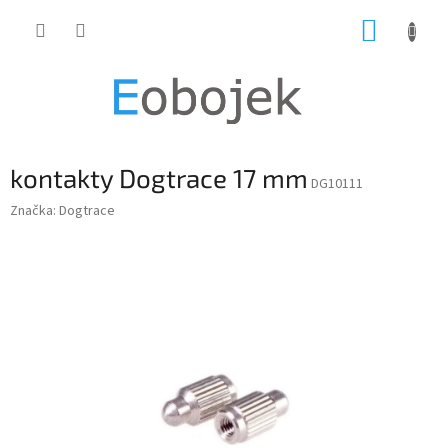
Přejít
NÁKUP
na
obsah
KOŠÍK
kontakty Dogtrace 17 mm
DG10111
Značka:
Dogtrace