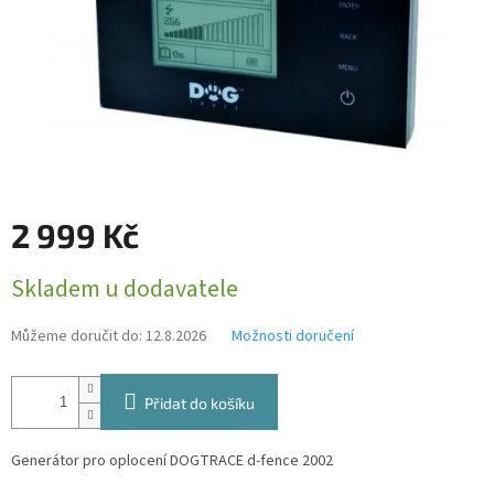
2 999 Kč
Měrná
Skladem u dodavatele
cena:
Můžeme doručit do:
12.8.2026
Možnosti doručení
Přidat do košíku
Generátor pro oplocení DOGTRACE d-fence 2002