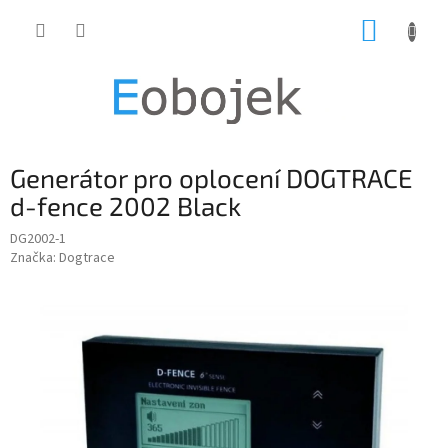
Přejít
NÁKUP
na
obsah
KOŠÍK
Generátor pro oplocení DOGTRACE
d-fence 2002 Black
DG2002-1
Značka:
Dogtrace