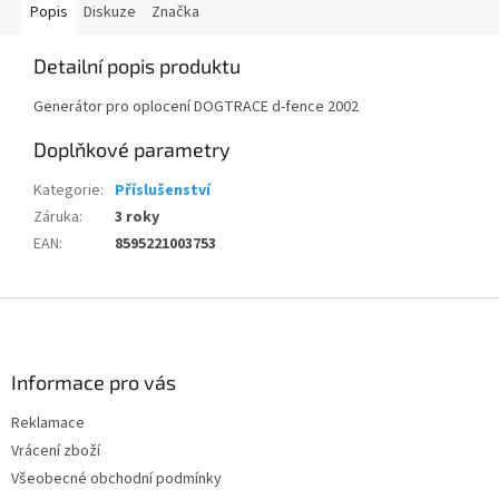
Popis
Diskuze
Značka
Detailní popis produktu
Generátor pro oplocení DOGTRACE d-fence 2002
Doplňkové parametry
Kategorie
:
Příslušenství
Záruka
:
3 roky
EAN
:
8595221003753
Z
á
p
a
Informace pro vás
t
Reklamace
í
Vrácení zboží
Všeobecné obchodní podmínky