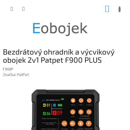
Přejít
NÁKUP
na
obsah
KOŠÍK
Bezdrátový ohradník a výcvikový
obojek 2v1 Patpet F900 PLUS
F900P
Značka:
PatPet