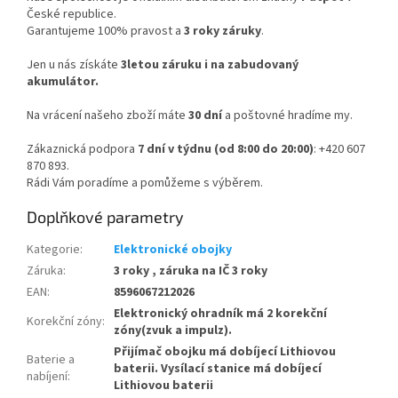
České republice.
Garantujeme 100% pravost a
3 roky záruky
.
Jen u nás získáte
3letou záruku i na zabudovaný
akumulátor.
Na vrácení našeho zboží máte
30 dní
a poštovné hradíme my.
Zákaznická podpora
7 dní v týdnu (od 8:00 do 20:00)
: +420 607
870 893.
Rádi Vám poradíme a pomůžeme s výběrem.
Doplňkové parametry
Kategorie
:
Elektronické obojky
Záruka
:
3 roky , záruka na IČ 3 roky
EAN
:
8596067212026
Elektronický ohradník má 2 korekční
Korekční zóny
:
zóny(zvuk a impulz).
Přijímač obojku má dobíjecí Lithiovou
Baterie a
baterii. Vysílací stanice má dobíjecí
nabíjení
:
Lithiovou baterii