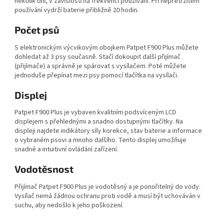
několik dní, v závislosti na frekvenci používání. Při nepřetržitém
používání vydrží baterie přibližně 20 hodin.
Počet psů
S elektronickým výcvikovým obojkem Patpet F900 Plus můžete
dohledat až 3 psy současně. Stačí dokoupit další přijímač
(přijímače) a správně je spárovat s vysílačem. Poté můžete
jednoduše přepínat mezi psy pomocí tlačítka na vysílači.
Displej
Patpet F900 Plus je vybaven kvalitním podsvíceným LCD
displejem s přehlednými a snadno dostupnými tlačítky. Na
displeji najdete indikátory síly korekce, stav baterie a informace
o vybraném psovi a mnoho dalšího. Tento displej umožňuje
snadné a intuitivní ovládání zařízení.
Vodotěsnost
Přijímač Patpet F900 Plus je vodotěsný a je ponořitelný do vody.
Vysílač nemá žádnou ochranu proti vodě a musí být uchováván v
suchu, aby nedošlo k jeho poškození.