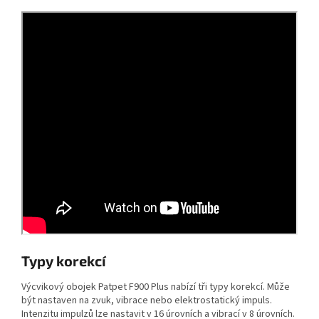
Typy korekcí
Výcvikový obojek Patpet F900 Plus nabízí tři typy korekcí. Může
být nastaven na zvuk, vibrace nebo elektrostatický impuls.
Intenzitu impulzů lze nastavit v 16 úrovních a vibrací v 8 úrovních.