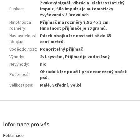
Zvukový signál, vibrácia, elektrostatický
Funkce
:
impulz, Sila impulzu je automaticky
zvyšovaná v 3 úrovniach
Hmotnost a
Přijímač má rozměry 7,5 x 4 x 3 cm.
rozměry
:
Hmotnost přijímače je 70 gramů.
Nastavitelnost
Pásek obojku lze nastavit až do 65
obojku
:
centimetrů.
Voděodolnost
:
Ponoriteľný přijímač
Výhody
:
2v1 systém, Přijímač je vodotěsný
Nevýhody
:
nic
Ohradník lze použít pro neomezený počet
Počet psů
:
psů.
Velikost psa
:
Malé, Střední, Velké
Z
á
p
a
Informace pro vás
t
Reklamace
í