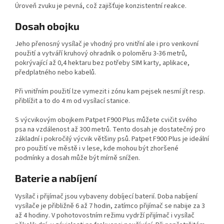
Úroveň zvuku je pevná, což zajišťuje konzistentní reakce.
Dosah obojku
Jeho přenosný vysílač je vhodný pro vnitřní ale i pro venkovní
použití a vytváří kruhový ohradník o poloměru 3-36 metrů,
pokrývající až 0,4 hektaru bez potřeby SIM karty, aplikace,
předplatného nebo kabelů.
Při vnitřním použití lze vymezit i zónu kam pejsek nesmí jít resp.
přiblížit a to do 4 m od vysílací stanice.
S výcvikovým obojkem Patpet F900 Plus můžete cvičit svého
psa na vzdálenost až 300 metrů. Tento dosah je dostatečný pro
základní i pokročilý výcvik většiny psů. Patpet F900 Plus je ideální
pro použití ve městě i v lese, kde mohou být zhoršené
podmínky a dosah může být mírně snížen.
Baterie a nabíjení
Vysílač i přijímač jsou vybaveny dobíjecí baterií. Doba nabíjení
vysílače je přibližně 6 až 7 hodin, zatímco přijímač se nabije za 3
až 4 hodiny. V pohotovostním režimu vydrží přijímač i vysílač