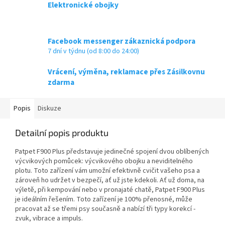
Elektronické obojky
Facebook messenger zákaznická podpora
7 dní v týdnu (od 8:00 do 24:00)
Vrácení, výměna, reklamace přes Zásilkovnu
zdarma
Popis
Diskuze
Detailní popis produktu
Patpet F900 Plus představuje jedinečné spojení dvou oblíbených
výcvikových pomůcek: výcvikového obojku a neviditelného
plotu. Toto zařízení vám umožní efektivně cvičit vašeho psa a
zároveň ho udržet v bezpečí, ať už jste kdekoli. Ať už doma, na
výletě, při kempování nebo v pronajaté chatě, Patpet F900 Plus
je ideálním řešením. Toto zařízení je 100% přenosné, může
pracovat až se třemi psy současně a nabízí tři typy korekcí -
zvuk, vibrace a impuls.