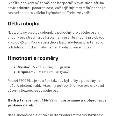
S naším obojkem může váš pes bezpečně plavat. Naše záruka
navíc zahrnuje i ponoritelnost, což zajišťuje maximální pohodlí a
bezpečnost pro vašeho čtyřnohého přítele i ve vodě!
Délka obojku
Nastavitelný plastový obojek je pohodlný pro vašeho psa a
vhodný pro střední a velká plemena psů. Je vhodný pro obvod
krku do 65 cm. Po zkrácení délky lze přebytečný plast snadno
odstřihnout nůžkami, aby nebránil pohybu vašeho psa.
Hmotnost a rozměry
Vysílač
: 15 x 11 x 2 cm, 230 gramů
Přijímač
: 7,5 x 4 x 3 cm, 70 gramů
Patpet F900 Plus je navržen tak, aby byl lehký a pohodlný na
nošení, přičemž nabízí všechny potřebné funkce pro efektivní
výcvik a bezpečnost vašeho psa.
Našli jste lepší cenu? My Vám ji dorovnáme a k objednávce
přidáme dárek.
Naše společnost je oficiálním distributorem značky
Patpet
v