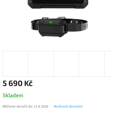
5 690 Kč
Měrná
Skladem
cena:
Můžeme doručit do:
11.8.2026
Možnosti doručení