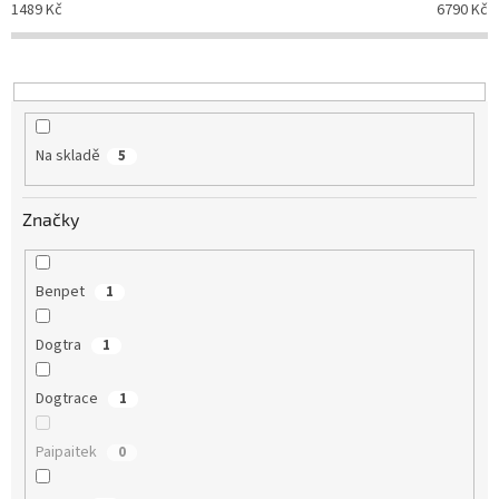
d
1489
Kč
6790
Kč
u
k
t
ů
Na skladě
5
Značky
Benpet
1
Dogtra
1
Dogtrace
1
Paipaitek
0