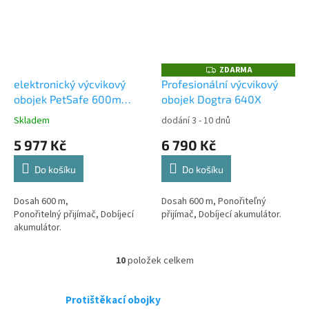
ZDARMA
Z
D
elektronický výcvikový
Profesionální výcvikový
A
obojek PetSafe 600m
obojek Dogtra 640X
R
M
Standard
A
Skladem
dodání 3 - 10 dnů
5 977 Kč
6 790 Kč
Do košíku
Do košíku
Dosah 600 m,
Dosah 600 m, Ponořiteľný
Ponořitelný přijímač, Dobíjecí
přijímač, Dobíjecí akumulátor.
akumulátor.
10
položek celkem
O
v
l
Protištěkací obojky
á