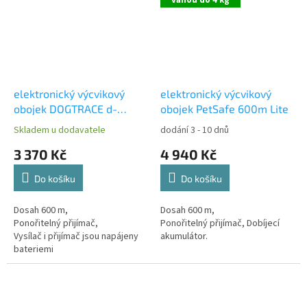
elektronický výcvikový
elektronický výcvikový
obojek DOGTRACE d-
obojek PetSafe 600m Lite
control 600
+ Záruka
Skladem u dodavatele
dodání 3 - 10 dnů
okamžité výměny na 3
3 370 Kč
4 940 Kč
roky
Do košíku
Do košíku
Dosah 600 m,
Dosah 600 m,
Ponořitelný přijímač,
Ponořitelný přijímač, Dobíjecí
Vysílač i přijímač jsou napájeny
akumulátor.
bateriemi