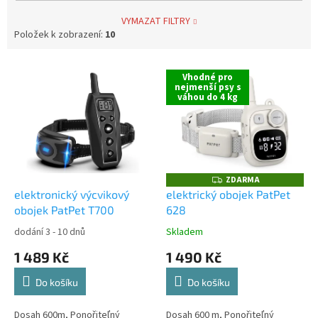
VYMAZAT FILTRY
Položek k zobrazení:
10
V
Vhodné pro
ý
nejmenší psy s
váhou do 4 kg
p
i
s
p
r
o
ZDARMA
Z
D
d
elektronický výcvikový
elektrický obojek PatPet
A
u
obojek PatPet T700
628
R
M
k
A
dodání 3 - 10 dnů
Skladem
t
1 489 Kč
1 490 Kč
ů
Do košíku
Do košíku
Dosah 600m, Ponořiteľný
Dosah 600 m, Ponořiteľný