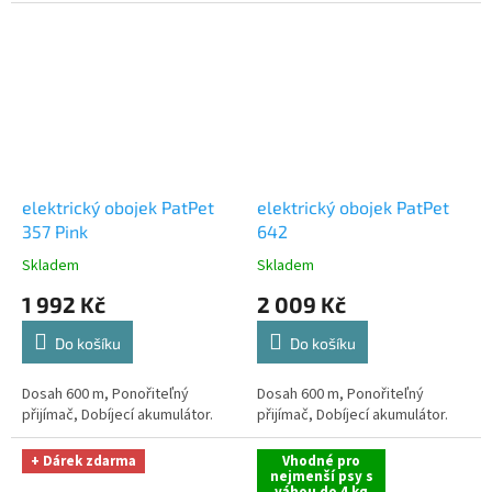
elektrický obojek PatPet
elektrický obojek PatPet
357 Pink
642
Skladem
Skladem
1 992 Kč
2 009 Kč
Do košíku
Do košíku
Dosah 600 m, Ponořiteľný
Dosah 600 m, Ponořiteľný
přijímač, Dobíjecí akumulátor.
přijímač, Dobíjecí akumulátor.
+ Dárek zdarma
Vhodné pro
nejmenší psy s
váhou do 4 kg